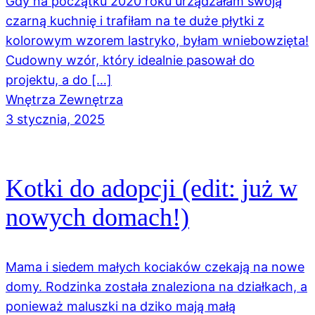
Gdy na początku 2020 roku urządzałam swoją
czarną kuchnię i trafiłam na te duże płytki z
kolorowym wzorem lastryko, byłam wniebowzięta!
Cudowny wzór, który idealnie pasował do
projektu, a do […]
Wnętrza Zewnętrza
3 stycznia, 2025
Kotki do adopcji (edit: już w
nowych domach!)
Mama i siedem małych kociaków czekają na nowe
domy. Rodzinka została znaleziona na działkach, a
ponieważ maluszki na dziko mają małą