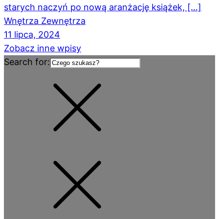
starych naczyń po nową aranżację książek, […]
Wnętrza Zewnętrza
11 lipca, 2024
Zobacz inne wpisy
Search for: