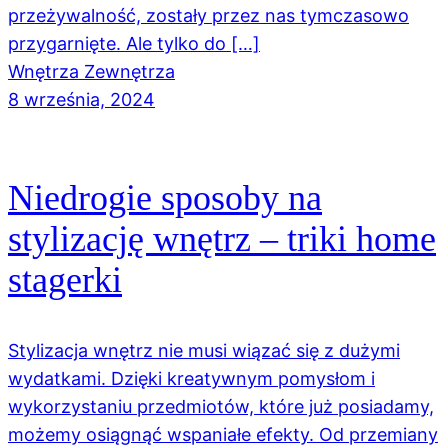
przeżywalność, zostały przez nas tymczasowo
przygarnięte. Ale tylko do […]
Wnętrza Zewnętrza
8 września, 2024
Niedrogie sposoby na
stylizację wnętrz – triki home
stagerki
Stylizacja wnętrz nie musi wiązać się z dużymi
wydatkami. Dzięki kreatywnym pomysłom i
wykorzystaniu przedmiotów, które już posiadamy,
możemy osiągnąć wspaniałe efekty. Od przemiany