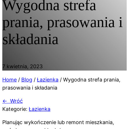
Wygodna strefa
prania, prasowania i
składania
7 kwietnia, 2023
Home
/
Blog
/
Łazienka
/
Wygodna strefa prania,
prasowania i składania
←
Wróć
Kategorie:
Łazienka
Planując wykończenie lub remont mieszkania,