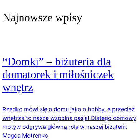
Najnowsze wpisy
“Domki” – biżuteria dla
domatorek i miłośniczek
wnętrz
Rzadko mówi się o domu jako o hobby, a przecież
wnętrza to nasza wspólna pasja! Dlatego domowy
motyw odgrywa główną rolę w naszej biżuterii.
Magda Motrenko