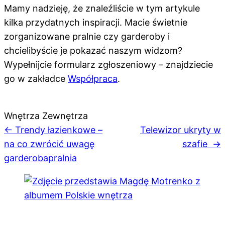
Mamy nadzieję, że znaleźliście w tym artykule
kilka przydatnych inspiracji. Macie świetnie
zorganizowane pralnie czy garderoby i
chcielibyście je pokazać naszym widzom?
Wypełnijcie formularz zgłoszeniowy – znajdziecie
go w zakładce
Współpraca
.
Wnętrza Zewnętrza
Nawigacja
← Trendy łazienkowe –
Telewizor ukryty w
na co zwrócić uwagę
szafie →
wpisu
garderoba
pralnia