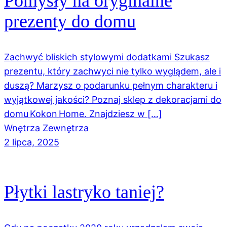
Pomysły na oryginalne
prezenty do domu
Zachwyć bliskich stylowymi dodatkami Szukasz
prezentu, który zachwyci nie tylko wyglądem, ale i
duszą? Marzysz o podarunku pełnym charakteru i
wyjątkowej jakości? Poznaj sklep z dekoracjami do
domu Kokon Home. Znajdziesz w […]
Wnętrza Zewnętrza
2 lipca, 2025
Płytki lastryko taniej?