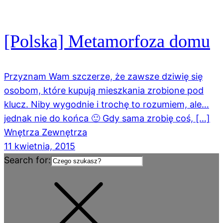
[Polska] Metamorfoza domu
Przyznam Wam szczerze, że zawsze dziwię się
osobom, które kupują mieszkania zrobione pod
klucz. Niby wygodnie i trochę to rozumiem, ale…
jednak nie do końca 🙂 Gdy sama zrobię coś, […]
Wnętrza Zewnętrza
11 kwietnia, 2015
Search for: