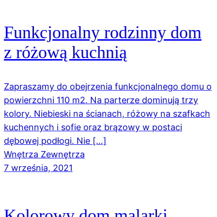
Funkcjonalny rodzinny dom
z różową kuchnią
Zapraszamy do obejrzenia funkcjonalnego domu o
powierzchni 110 m2. Na parterze dominują trzy
kolory. Niebieski na ścianach, różowy na szafkach
kuchennych i sofie oraz brązowy w postaci
dębowej podłogi. Nie […]
Wnętrza Zewnętrza
7 września, 2021
Kolorowy dom malarki