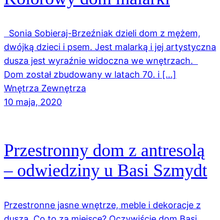
Sonia Sobieraj-Brzeźniak dzieli dom z mężem,
dwójką dzieci i psem. Jest malarką i jej artystyczna
dusza jest wyraźnie widoczna we wnętrzach.
Dom został zbudowany w latach 70. i […]
Wnętrza Zewnętrza
10 maja, 2020
Przestronny dom z antresolą
– odwiedziny u Basi Szmydt
Przestronne jasne wnętrze, meble i dekoracje z
duszą. Co to za miejsce? Oczywiście dom Basi