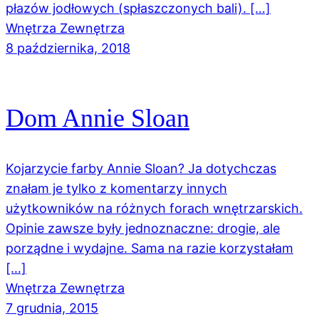
płazów jodłowych (spłaszczonych bali). […]
Wnętrza Zewnętrza
8 października, 2018
Dom Annie Sloan
Kojarzycie farby Annie Sloan? Ja dotychczas
znałam je tylko z komentarzy innych
użytkowników na różnych forach wnętrzarskich.
Opinie zawsze były jednoznaczne: drogie, ale
porządne i wydajne. Sama na razie korzystałam
[…]
Wnętrza Zewnętrza
7 grudnia, 2015