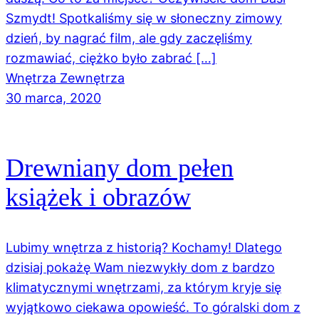
Szmydt! Spotkaliśmy się w słoneczny zimowy
dzień, by nagrać film, ale gdy zaczęliśmy
rozmawiać, ciężko było zabrać […]
Wnętrza Zewnętrza
30 marca, 2020
Drewniany dom pełen
książek i obrazów
Lubimy wnętrza z historią? Kochamy! Dlatego
dzisiaj pokażę Wam niezwykły dom z bardzo
klimatycznymi wnętrzami, za którym kryje się
wyjątkowo ciekawa opowieść. To góralski dom z