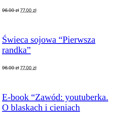
Pierwotna
Aktualna
96.00
zł
77.00
zł
cena
cena
wynosiła:
wynosi:
96.00 zł.
77.00 zł.
Świeca sojowa “Pierwsza
randka”
Pierwotna
Aktualna
96.00
zł
77.00
zł
cena
cena
wynosiła:
wynosi:
96.00 zł.
77.00 zł.
E-book “Zawód: youtuberka.
O blaskach i cieniach