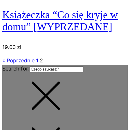
41.00 zł.
38.00 zł.
Książeczka “Co się kryje w
domu” [WYPRZEDANE]
19.00
zł
« Poprzednie
1
2
Search for: