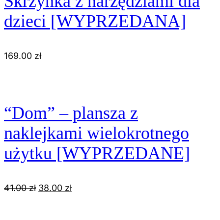
Skrzynka z narzędziami dla
dzieci [WYPRZEDANA]
169.00
zł
“Dom” – plansza z
naklejkami wielokrotnego
użytku [WYPRZEDANE]
Pierwotna
Aktualna
41.00
zł
38.00
zł
cena
cena
wynosiła:
wynosi: