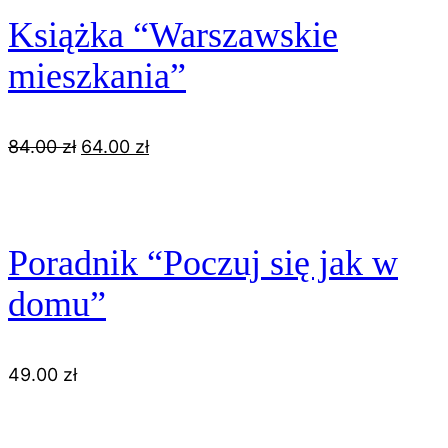
Książka “Warszawskie
mieszkania”
Pierwotna
Aktualna
84.00
zł
64.00
zł
cena
cena
wynosiła:
wynosi:
84.00 zł.
64.00 zł.
Poradnik “Poczuj się jak w
domu”
49.00
zł