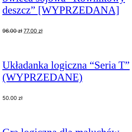
deszcz” [WYPRZEDANA]
Pierwotna
Aktualna
96.00
zł
77.00
zł
cena
cena
wynosiła:
wynosi:
96.00 zł.
77.00 zł.
Układanka logiczna “Seria T”
(WYPRZEDANE)
50.00
zł