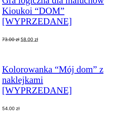
Gra logiczna dla maluchów
Kioukoi “DOM”
[WYPRZEDANE]
Pierwotna
Aktualna
73.00
zł
58.00
zł
cena
cena
wynosiła:
wynosi:
73.00 zł.
58.00 zł.
Kolorowanka “Mój dom” z
naklejkami
[WYPRZEDANE]
54.00
zł