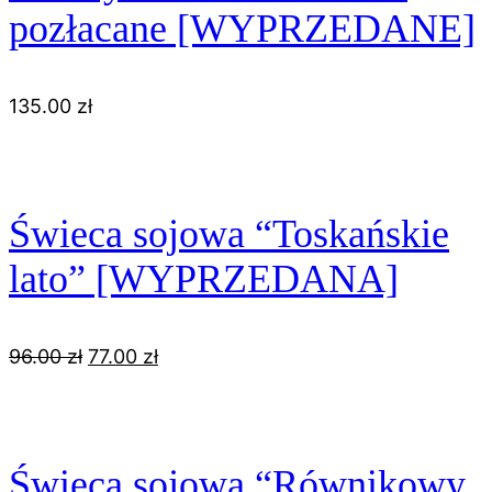
pozłacane [WYPRZEDANE]
135.00
zł
Świeca sojowa “Toskańskie
lato” [WYPRZEDANA]
Pierwotna
Aktualna
96.00
zł
77.00
zł
cena
cena
wynosiła:
wynosi:
96.00 zł.
77.00 zł.
Świeca sojowa “Równikowy