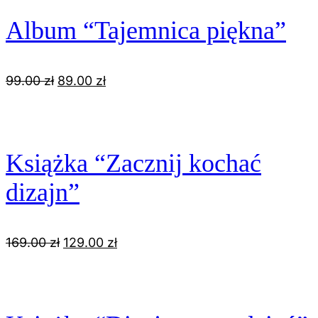
Album “Tajemnica piękna”
Pierwotna
Aktualna
99.00
zł
89.00
zł
cena
cena
wynosiła:
wynosi:
99.00 zł.
89.00 zł.
Książka “Zacznij kochać
dizajn”
Pierwotna
Aktualna
169.00
zł
129.00
zł
cena
cena
wynosiła:
wynosi:
169.00 zł.
129.00 zł.