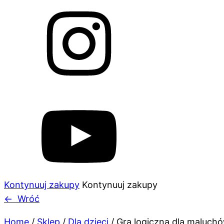
Kontynuuj zakupy
Kontynuuj zakupy
←
Wróć
Home
/
Sklep
/
Dla dzieci
/
Gra logiczna dla maluc