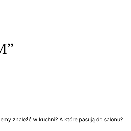
M”
my znaleźć w kuchni? A które pasują do salonu?