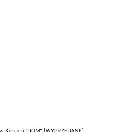
hów Kioukoi “DOM” [WYPRZEDANE]