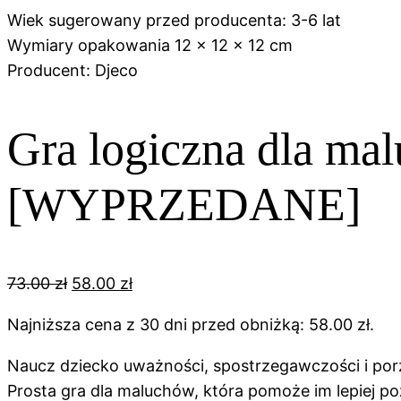
Wiek sugerowany przed producenta: 3-6 lat
Wymiary opakowania 12 x 12 x 12 cm
Producent: Djeco
Gra logiczna dla m
[WYPRZEDANE]
Pierwotna
Aktualna
73.00
zł
58.00
zł
cena
cena
Najniższa cena z 30 dni przed obniżką:
58.00
zł
.
wynosiła:
wynosi:
73.00 zł.
58.00 zł.
Naucz dziecko uważności, spostrzegawczości i po
Prosta gra dla maluchów, która pomoże im lepiej poz