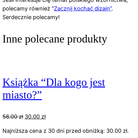
polecamy również “
Zacznij kochać dizajn”
.
Serdecznie polecamy!
Inne polecane produkty
Książka “Dla kogo jest
miasto?”
Pierwotna
Aktualna
56.00
zł
30.00
zł
cena
cena
Najniższa cena z 30 dni przed obniżką:
30.00
zł
.
wynosiła:
wynosi: