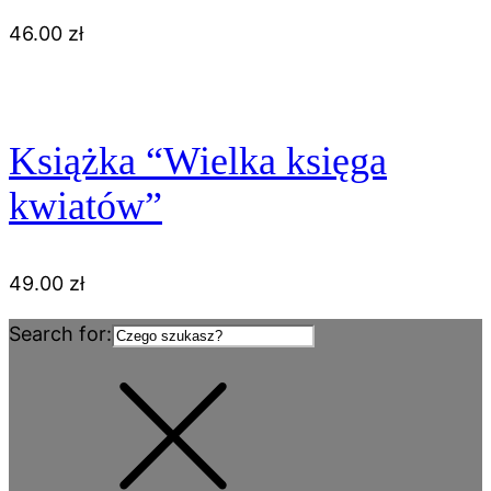
46.00
zł
Książka “Wielka księga
kwiatów”
49.00
zł
Search for: