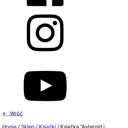
←
Wróć
Home
/
Sklep
/
Książki
/
Książka “Asteroid i