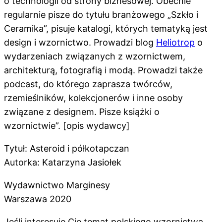
o technologii od strony biznesowej. Obecnie
regularnie pisze do tytułu branżowego „Szkło i
Ceramika”, pisuje katalogi, których tematyką jest
design i wzornictwo. Prowadzi blog
Heliotrop
o
wydarzeniach związanych z wzornictwem,
architekturą, fotografią i modą. Prowadzi także
podcast, do którego zaprasza twórców,
rzemieślników, kolekcjonerów i inne osoby
związane z designem. Pisze książki o
wzornictwie”. [opis wydawcy]
Tytuł: Asteroid i półkotapczan
Autorka: Katarzyna Jasiołek
Wydawnictwo Marginesy
Warszawa 2020
Jeśli interesuje Cię temat polskiego wzornictwa,