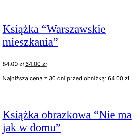
56.00 zł.
30.00 zł.
Książka “Warszawskie
mieszkania”
Pierwotna
Aktualna
84.00
zł
64.00
zł
cena
cena
Najniższa cena z 30 dni przed obniżką:
64.00
zł
.
wynosiła:
wynosi:
84.00 zł.
64.00 zł.
Książka obrazkowa “Nie ma
jak w domu”