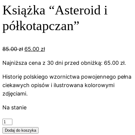
Książka “Asteroid i
półkotapczan”
Pierwotna
Aktualna
85.00
zł
65.00
zł
cena
cena
Najniższa cena z 30 dni przed obniżką:
65.00
zł
.
wynosiła:
wynosi:
85.00 zł.
65.00 zł.
Historię polskiego wzornictwa powojennego pełna
ciekawych opisów i ilustrowana kolorowymi
zdjęciami.
Na stanie
ilość
Książka
Dodaj do koszyka