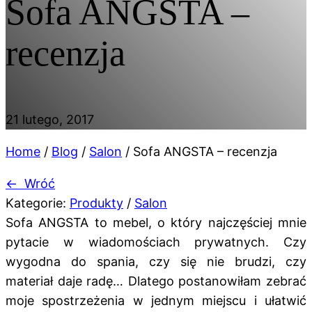
Sofa ANGSTA –
recenzja
21 lutego, 2017
Home
/
Blog
/
Salon
/
Sofa ANGSTA – recenzja
←
Wróć
Kategorie:
Produkty
/
Salon
Sofa ANGSTA to mebel, o który najczęściej mnie
pytacie w wiadomościach prywatnych. Czy
wygodna do spania, czy się nie brudzi, czy
materiał daje radę… Dlatego postanowiłam zebrać
moje spostrzeżenia w jednym miejscu i ułatwić