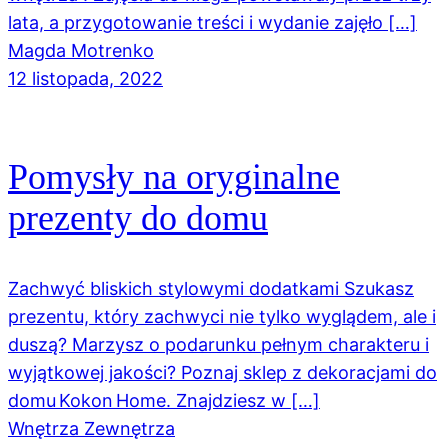
lata, a przygotowanie treści i wydanie zajęło […]
Magda Motrenko
12 listopada, 2022
Pomysły na oryginalne
prezenty do domu
Zachwyć bliskich stylowymi dodatkami Szukasz
prezentu, który zachwyci nie tylko wyglądem, ale i
duszą? Marzysz o podarunku pełnym charakteru i
wyjątkowej jakości? Poznaj sklep z dekoracjami do
domu Kokon Home. Znajdziesz w […]
Wnętrza Zewnętrza