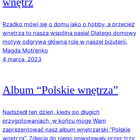
wnętrz
Rzadko mówi się o domu jako o hobby, a przecież
wnętrza to nasza wspólna pasja! Dlatego domowy
motyw odgrywa główną rolę w naszej biżuterii.
Magda Motrenko
4 marca, 2023
Album “Polskie wnętrza”
Nadszedł ten dzień, kiedy po długich
przygotowaniach, w końcu mogę Wam
zaprezentować nasz album wnętrzarski “Polskie
wnętrza”. Zdjęcia do niego powstawały przez trzy