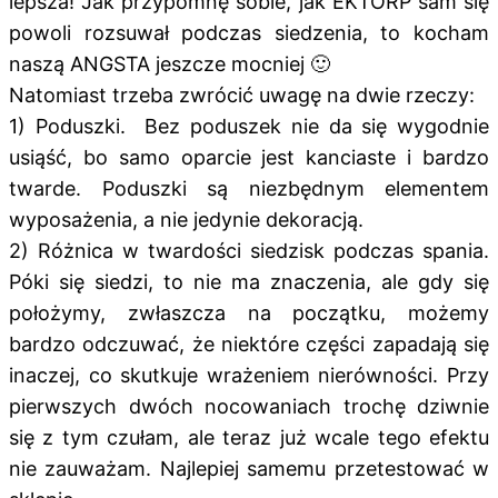
lepsza! Jak przypomnę sobie, jak EKTORP sam się
powoli rozsuwał podczas siedzenia, to kocham
naszą ANGSTA jeszcze mocniej 🙂
Natomiast trzeba zwrócić uwagę na dwie rzeczy:
1) Poduszki. Bez poduszek nie da się wygodnie
usiąść, bo samo oparcie jest kanciaste i bardzo
twarde. Poduszki są niezbędnym elementem
wyposażenia, a nie jedynie dekoracją.
2) Różnica w twardości siedzisk podczas spania.
Póki się siedzi, to nie ma znaczenia, ale gdy się
położymy, zwłaszcza na początku, możemy
bardzo odczuwać, że niektóre części zapadają się
inaczej, co skutkuje wrażeniem nierówności. Przy
pierwszych dwóch nocowaniach trochę dziwnie
się z tym czułam, ale teraz już wcale tego efektu
nie zauważam. Najlepiej samemu przetestować w