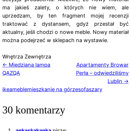
ma jakieś zalety, o których nie wiem, ale
uprzedzam, by ten fragment mojej recenzji
traktować z dystansem, gdyż przestał być
aktualny, jeśli chodzi o nowe meble. Nowy materiał
można podejrzeć w sklepach na wystawie.
Wnętrza Zewnętrza
Nawigacja
← Miedziana lampa
Apartamenty Browar
QAZQA
Perła – odwiedziliśmy
wpisu
Lublin →
ikea
meble
mieszkanie na górze
sofa
szary
30 komentarzy
ankaskakanka
pisze: