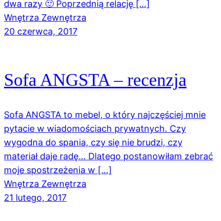
dwa razy 🙂 Poprzednią relację […]
Wnętrza Zewnętrza
20 czerwca, 2017
Sofa ANGSTA – recenzja
Sofa ANGSTA to mebel, o który najczęściej mnie
pytacie w wiadomościach prywatnych. Czy
wygodna do spania, czy się nie brudzi, czy
materiał daje radę… Dlatego postanowiłam zebrać
moje spostrzeżenia w […]
Wnętrza Zewnętrza
21 lutego, 2017