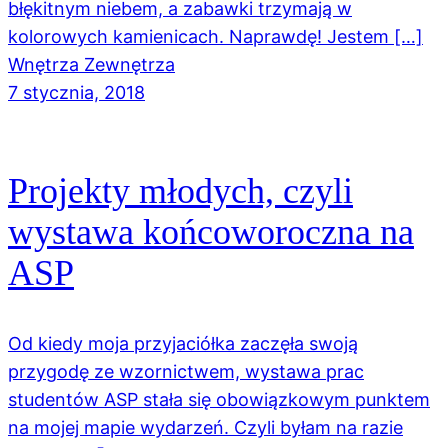
błękitnym niebem, a zabawki trzymają w
kolorowych kamienicach. Naprawdę! Jestem […]
Wnętrza Zewnętrza
7 stycznia, 2018
Projekty młodych, czyli
wystawa końcoworoczna na
ASP
Od kiedy moja przyjaciółka zaczęła swoją
przygodę ze wzornictwem, wystawa prac
studentów ASP stała się obowiązkowym punktem
na mojej mapie wydarzeń. Czyli byłam na razie