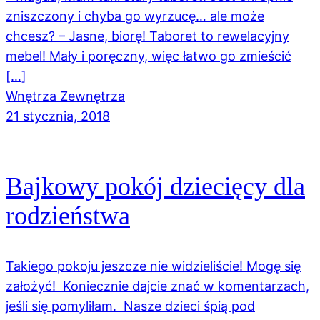
zniszczony i chyba go wyrzucę… ale może
chcesz? – Jasne, biorę! Taboret to rewelacyjny
mebel! Mały i poręczny, więc łatwo go zmieścić
[…]
Wnętrza Zewnętrza
21 stycznia, 2018
Bajkowy pokój dziecięcy dla
rodzieństwa
Takiego pokoju jeszcze nie widzieliście! Mogę się
założyć! Koniecznie dajcie znać w komentarzach,
jeśli się pomyliłam. Nasze dzieci śpią pod