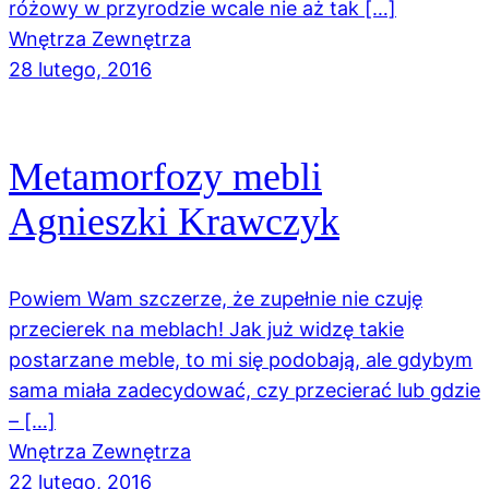
różowy w przyrodzie wcale nie aż tak […]
Wnętrza Zewnętrza
28 lutego, 2016
Metamorfozy mebli
Agnieszki Krawczyk
Powiem Wam szczerze, że zupełnie nie czuję
przecierek na meblach! Jak już widzę takie
postarzane meble, to mi się podobają, ale gdybym
sama miała zadecydować, czy przecierać lub gdzie
– […]
Wnętrza Zewnętrza
22 lutego, 2016