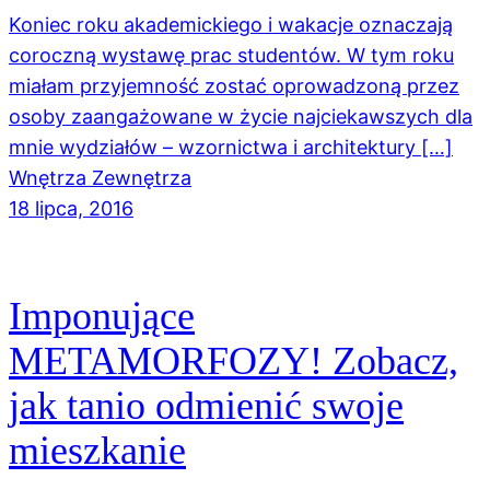
Koniec roku akademickiego i wakacje oznaczają
coroczną wystawę prac studentów. W tym roku
miałam przyjemność zostać oprowadzoną przez
osoby zaangażowane w życie najciekawszych dla
mnie wydziałów – wzornictwa i architektury […]
Wnętrza Zewnętrza
18 lipca, 2016
Imponujące
METAMORFOZY! Zobacz,
jak tanio odmienić swoje
mieszkanie