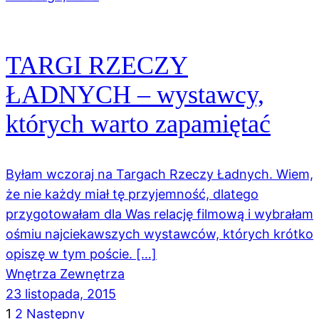
TARGI RZECZY
ŁADNYCH – wystawcy,
których warto zapamiętać
Byłam wczoraj na Targach Rzeczy Ładnych. Wiem,
że nie każdy miał tę przyjemność, dlatego
przygotowałam dla Was relację filmową i wybrałam
ośmiu najciekawszych wystawców, których krótko
opiszę w tym poście. […]
Wnętrza Zewnętrza
23 listopada, 2015
1
2
Następny