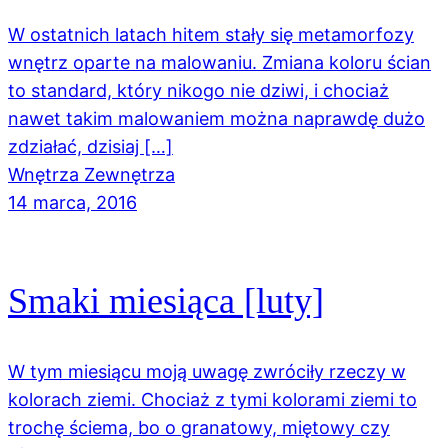
W ostatnich latach hitem stały się metamorfozy
wnętrz oparte na malowaniu. Zmiana koloru ścian
to standard, który nikogo nie dziwi, i chociaż
nawet takim malowaniem można naprawdę dużo
zdziałać, dzisiaj […]
Wnętrza Zewnętrza
14 marca, 2016
Smaki miesiąca [luty]
W tym miesiącu moją uwagę zwróciły rzeczy w
kolorach ziemi. Chociaż z tymi kolorami ziemi to
trochę ściema, bo o granatowy, miętowy czy