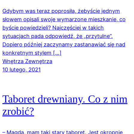
Gdybym was teraz poprosiła, żebyście jednym
słowem opisali swoje wymarzone mieszkanie, co
byście powiedzieli? Najczęściej w takich
sytuacjach pada odpowiedź, że „przytulne”.
Dopiero później zaczynamy zastanawiać się nad
konkretnym stylem […]
Wnętrza Zewnętrza
10 lutego, 2021
Taboret drewniany. Co z nim
zrobić?
– Magda, mam taki stary taboret. Jest okropnie