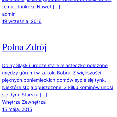
temat dookoła. Nawet […]
admin
19 września, 2016
Polna Zdrój
Dolny Śląsk i urocze stare miasteczko położone
między górami w zakolu Bobru. Z większości
pięknych poniemieckich domów sypie się tynk.
Niektóre stoją opuszczone. Z kilku kominów unosi
się dym. Starsza […]
Wnętrza Zewnętrza
15 maja, 2015