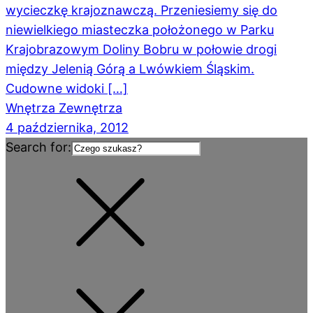
wycieczkę krajoznawczą. Przeniesiemy się do
niewielkiego miasteczka położonego w Parku
Krajobrazowym Doliny Bobru w połowie drogi
między Jelenią Górą a Lwówkiem Śląskim.
Cudowne widoki […]
Wnętrza Zewnętrza
4 października, 2012
Search for: