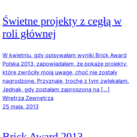
Świetne projekty z cegłą w
roli głównej
W kwietniu, gdy opisywałam wyniki Brick Award
Polska 2013, zapowiadałam, że pokażę projekty,
które zwróciły moją uwagę, choć nie zostały
nagrodzone. Przyznaję, trochę z tym zwlekałam.
Jednak, gdy zostałam zaproszona na […]
Wnętrza Zewnętrza
25 maja, 2013
Brick Award 2013