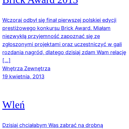
Wczoraj odbył się finał pierwszej polskiej edycji
prestiżowego konkursu Brick Award. Miałam
niezwykłą przyjemność zapoznać się ze
zgłoszonymi projektami oraz uczestniczyć w gali
rozdania nagród, dlatego dzisiaj zdam Wam relację
[…]
Wnętrza Zewnętrza
19 kwietnia, 2013
Wleń
Dzisiaj chciałabym Was zabrać na drobną