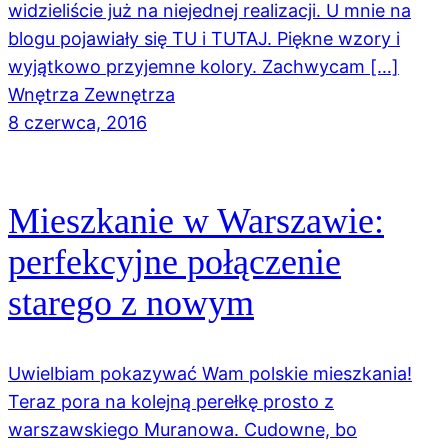
widzieliście już na niejednej realizacji. U mnie na
blogu pojawiały się TU i TUTAJ. Piękne wzory i
wyjątkowo przyjemne kolory. Zachwycam […]
Wnętrza Zewnętrza
8 czerwca, 2016
Mieszkanie w Warszawie:
perfekcyjne połączenie
starego z nowym
Uwielbiam pokazywać Wam polskie mieszkania!
Teraz pora na kolejną perełkę prosto z
warszawskiego Muranowa. Cudowne, bo