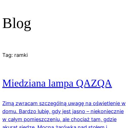
Blog
Tag:
ramki
Miedziana lampa QAZQA
Zimą zwracam szczególną uwagę na oświetlenie w
domu. Bardzo lubię, gdy jest jasno – niekoniecznie
w całym pomieszczeniu, ale chociaż tam, gdzie
akurat siedzę. Mocna żarówka nad stołem i