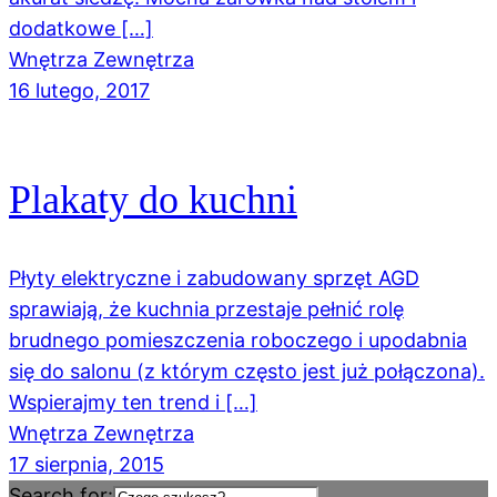
dodatkowe […]
Wnętrza Zewnętrza
16 lutego, 2017
Plakaty do kuchni
Płyty elektryczne i zabudowany sprzęt AGD
sprawiają, że kuchnia przestaje pełnić rolę
brudnego pomieszczenia roboczego i upodabnia
się do salonu (z którym często jest już połączona).
Wspierajmy ten trend i […]
Wnętrza Zewnętrza
17 sierpnia, 2015
Search for: